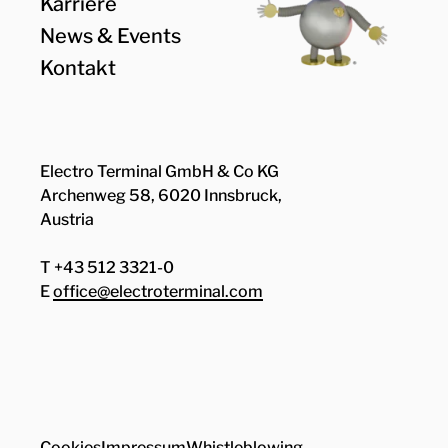
Karriere
News & Events
Kontakt
Electro Terminal GmbH & Co KG
Archenweg 58, 6020 Innsbruck,
Austria
T +43 512 3321-0
E
office@electroterminal.com
Zhaga
Senat
Cookies
Impressum
Whistleblowing