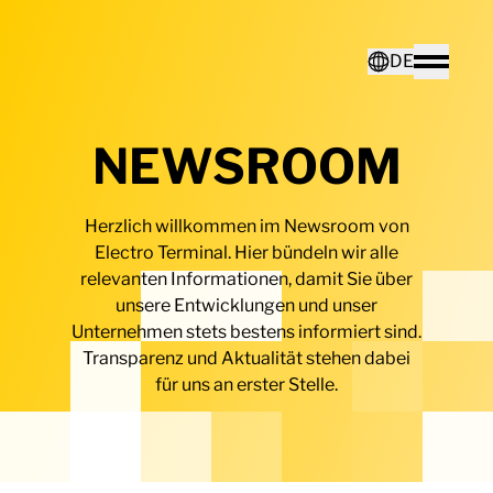
Home - Electro Terminal
DE
Toggle
NEWSROOM
Deutsch
Herzlich willkommen im Newsroom von
English
Electro Terminal. Hier bündeln wir alle
relevanten Informationen, damit Sie über
unsere Entwicklungen und unser
Unternehmen stets bestens informiert sind.
Transparenz und Aktualität stehen dabei
für uns an erster Stelle.