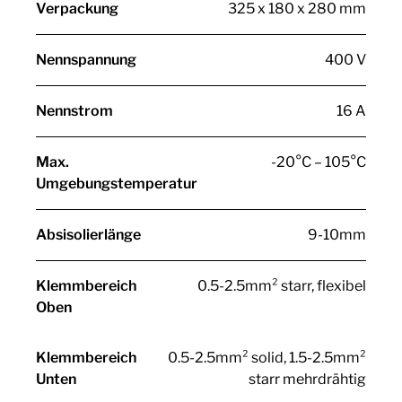
Verpackung
325 x 180 x 280 mm
Nennspannung
400 V
Nennstrom
16 A
Max.
-20°C – 105°C
Umgebungstemperatur
Absisolierlänge
9-10mm
Klemmbereich
0.5-2.5mm² starr, flexibel
Oben
Klemmbereich
0.5-2.5mm² solid, 1.5-2.5mm²
Unten
starr mehrdrähtig