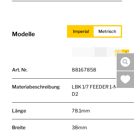
Imperial
Metrisch
Modelle
Suc
Art. Nr.
88167858
Materiabeschreibung
LBK 1/7 FEEDER 1-N-2-E-3-
D2
Länge
78.1mm
Breite
38mm