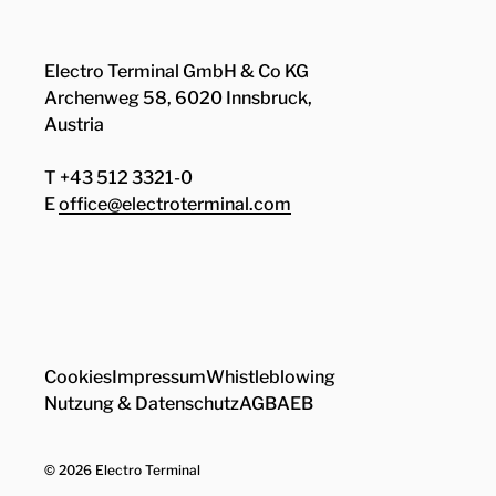
Electro Terminal GmbH & Co KG
Archenweg 58, 6020 Innsbruck,
Austria
T +43 512 3321-0
E
office@electroterminal.com
Zhaga
Senat
Cookies
Impressum
Whistleblowing
Nutzung & Datenschutz
AGB
AEB
© 2026 Electro Terminal