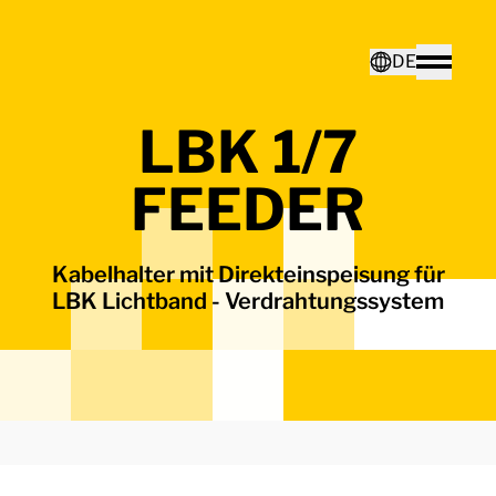
Home - Electro Terminal
DE
Toggle
LBK 1/7
Deutsch
FEEDER
English
Kabelhalter mit Direkteinspeisung für
LBK Lichtband - Verdrahtungssystem