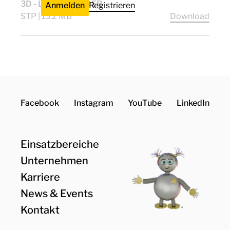
3D - LBK 1/7 FEEDER
Anmelden
Registrieren
STP | 13.2 MB
Download
Facebook
Instagram
YouTube
LinkedIn
Einsatzbereiche
Unternehmen
Karriere
News & Events
Kontakt