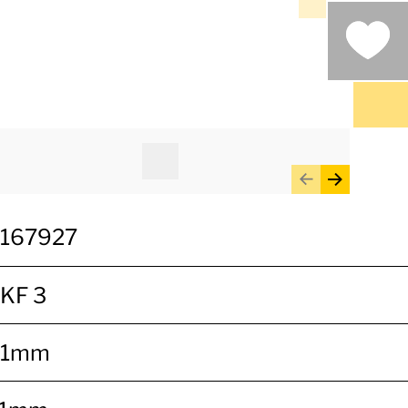
167927
KF 3
.1mm