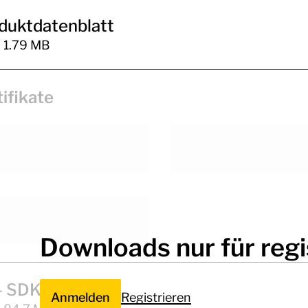
duktdatenblatt
| 1.79 MB
tifikate
ENEC11
A
Downloads nur für regi
- SDKF 2
Anmelden
Registrieren