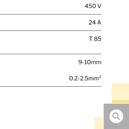
450 V
24 A
T 85
9-10mm
0.2-2.5mm²
Such