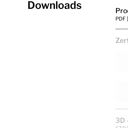
Downloads
Pro
PDF 
Zer
CE
UKC
3D 