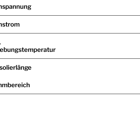
nspannung
nstrom
.
ebungstemperatur
solierlänge
mmbereich