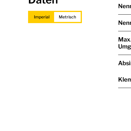
Nen
Imperial
Metrisch
Nen
Max
Umg
Absi
Kle