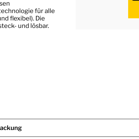
esen
echnologie für alle
nd flexibel). Die
teck- und lösbar.
packung