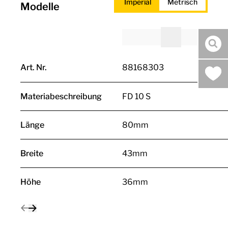
Imperial
Metrisch
Modelle
Suc
Art. Nr.
88168303
Materiabeschreibung
FD 10 S
Länge
80mm
Breite
43mm
Höhe
36mm