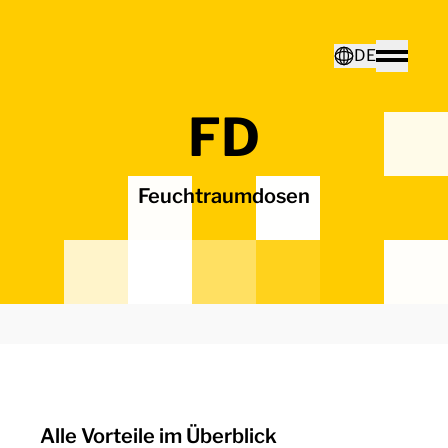
Home - Electro Terminal
DE
Toggle
FD
Deutsch
Feuchtraumdosen
English
Alle Vorteile im Überblick