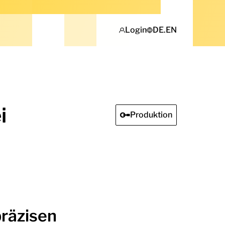
Login
DE
.
EN
i
Produktion
präzisen