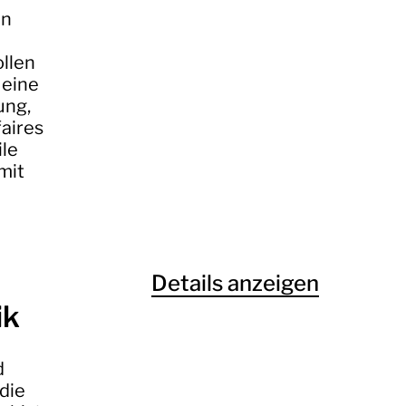
en
llen
 eine
ung,
faires
ile
mit
Details anzeigen
ik
d
die