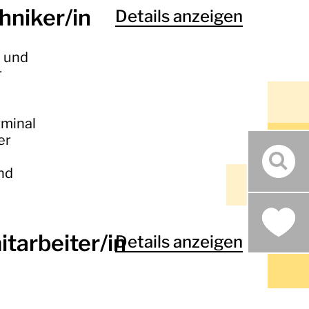
hniker/in
Details anzeigen
n und
r
rminal
er
Such
nd
tarbeiter/in
Details anzeigen