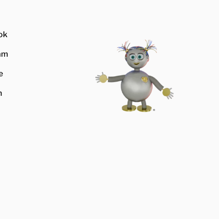
ok
am
e
n