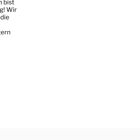
 bist
g! Wir
die
gern