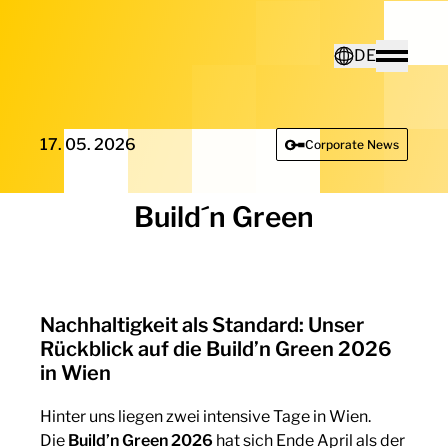
Home - Electro Terminal
DE
Toggle
Deutsch
17. 05. 2026
Corporate News
English
Build´n Green
Nachhaltigkeit als Standard: Unser
Rückblick auf die Build’n Green 2026
in Wien
Hinter uns liegen zwei intensive Tage in Wien.
Die
Build’n Green 2026
hat sich Ende April als der