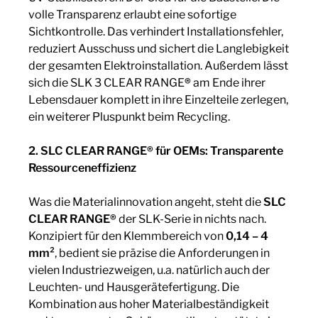
volle Transparenz erlaubt eine sofortige
Sichtkontrolle. Das verhindert Installationsfehler,
reduziert Ausschuss und sichert die Langlebigkeit
der gesamten Elektroinstallation. Außerdem lässt
sich die SLK 3 CLEAR RANGE
®
am Ende ihrer
Lebensdauer komplett in ihre Einzelteile zerlegen,
ein weiterer Pluspunkt beim Recycling.
2. SLC CLEAR RANGE® für OEMs: Transparente
Ressourceneffizienz
Was die Materialinnovation angeht, steht die
SLC
CLEAR RANGE®
der SLK-Serie in nichts nach.
Konzipiert für den Klemmbereich von
0,14 – 4
mm²
, bedient sie präzise die Anforderungen in
vielen Industriezweigen, u.a. natürlich auch der
Leuchten- und Hausgerätefertigung. Die
Kombination aus hoher Materialbeständigkeit