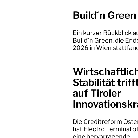
Build´n Green
Ein kurzer Rückblick a
Build´n Green, die End
2026 in Wien stattfan
Wirtschaftlic
Stabilität triff
auf Tiroler
Innovationskr
Die Creditreform Öste
hat Electro Terminal off
eine hervorragende