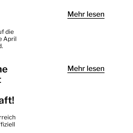
Mehr lesen
uf die
e April
d.
he
Mehr lesen
t
aft!
rreich
iziell