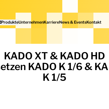
Produkte
Unternehmen
Karriere
News & Events
Kontakt
KADO XT & KADO HD
setzen KADO K 1/6 & K
K 1/5