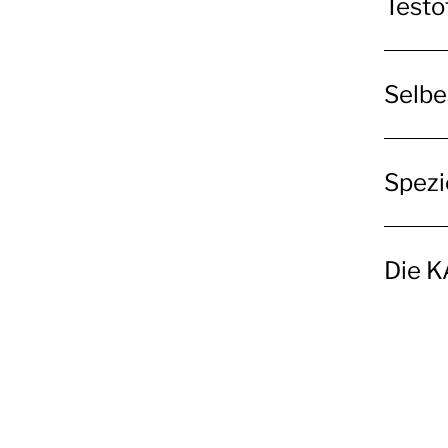
Testö
Selbe
Spezi
Die K