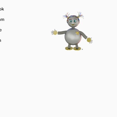
ok
am
e
n