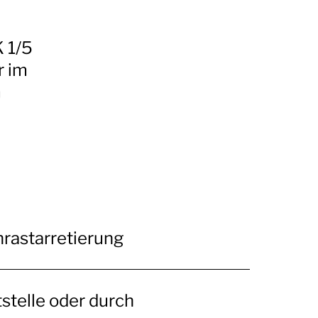
 1/5
r im
m
rastarretierung
tstelle oder durch