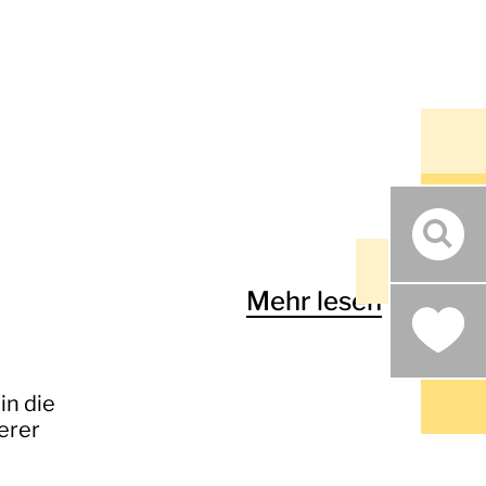
Such
Mehr lesen
in die
erer