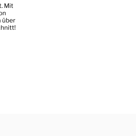
. Mit
on
h über
nitt!