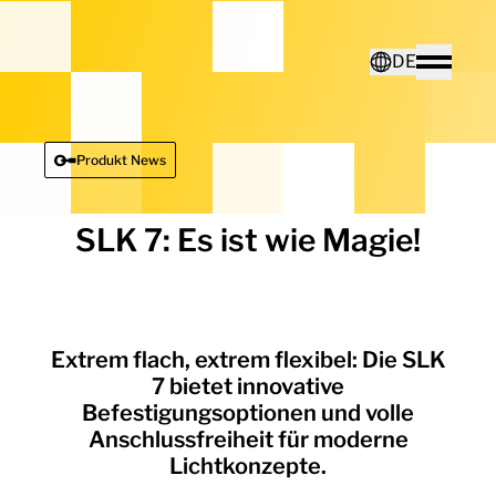
Home - Electro Terminal
DE
Toggle
Deutsch
Produkt News
English
SLK 7: Es ist wie Magie!
Extrem flach, extrem flexibel: Die SLK
7 bietet innovative
Befestigungsoptionen und volle
Anschlussfreiheit für moderne
Lichtkonzepte.